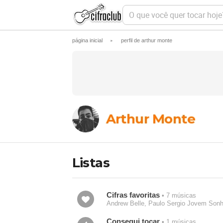
O
q
u
e
página inicial
perfil de arthur monte
►
v
o
c
ê
q
u
e
r
t
Arthur Monte
o
c
a
r
h
Listas
o
j
e
?
Cifras favoritas
• 7 músicas
Andrew Belle, Paulo Sergio Jovem Sonha
Consegui tocar
• 1 músicas