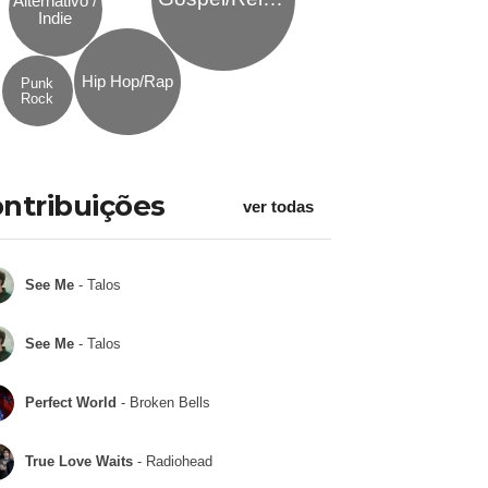
Alternativo /
Indie
Hip Hop/Rap
Punk
Rock
ntribuições
ver todas
See Me
- Talos
See Me
- Talos
Perfect World
- Broken Bells
True Love Waits
- Radiohead