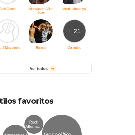
Acid Ghost
Alessandro Vilas
Arctic Monkeys
Boas
+ 21
s 2 Movement
Europe
Ver todos
Ver todos
tilos favoritos
Rock
Alternativo
Gospel/Religioso