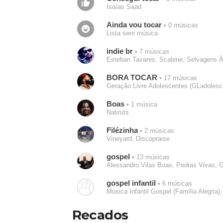
Isaías Saad
Ainda vou tocar
• 0 músicas
Lista sem música
indie br
• 7 músicas
Esteban Tavares, Scalene, Selvagens À 
BORA TOCAR
• 17 músicas
Geração Livre Adolescentes (GLadoles
Boas
• 1 música
Natiruts
Filézinha
• 2 músicas
Vineyard, Discopraise
gospel
• 13 músicas
Alessandro Vilas Boas, Pedras Vivas, G
gospel infantil
• 6 músicas
Música Infantil Gospel (Família Alegria),
Recados