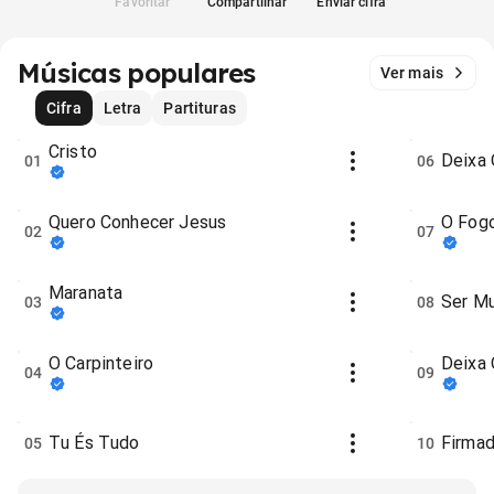
Favoritar
Compartilhar
Enviar cifra
Músicas populares
Ver mais
Cifra
Letra
Partituras
Cristo
Deixa
01
06
Quero Conhecer Jesus
O Fog
02
07
Maranata
Ser M
03
08
O Carpinteiro
Deixa 
04
09
Tu És Tudo
Firmad
05
10