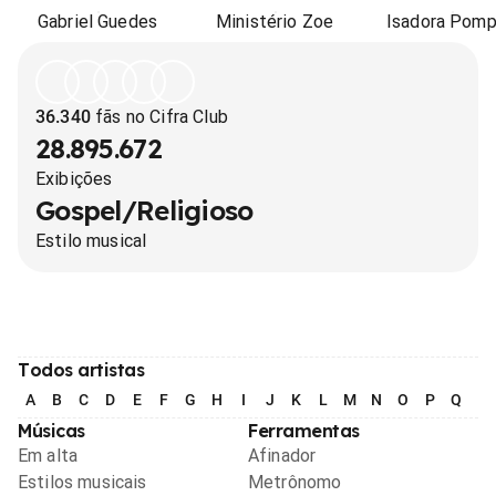
Gabriel Guedes
Ministério Zoe
Isadora Pom
36.340
fãs no Cifra Club
28.895.672
Exibições
Gospel/Religioso
Estilo musical
Todos artistas
A
B
C
D
E
F
G
H
I
J
K
L
M
N
O
P
Q
R
Músicas
Ferramentas
Em alta
Afinador
Estilos musicais
Metrônomo