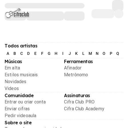
Todos artistas
A
B
C
D
E
F
G
H
I
J
K
L
M
N
O
P
Q
R
Músicas
Ferramentas
Em alta
Afinador
Estilos musicais
Metrônomo
Novidades
Videos
Comunidade
Assinaturas
Entrar ou criar conta
Cifra Club PRO
Enviar cifras
Cifra Club Academy
Pedir videoaula
Sobre o site