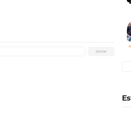
A
enviar
Es