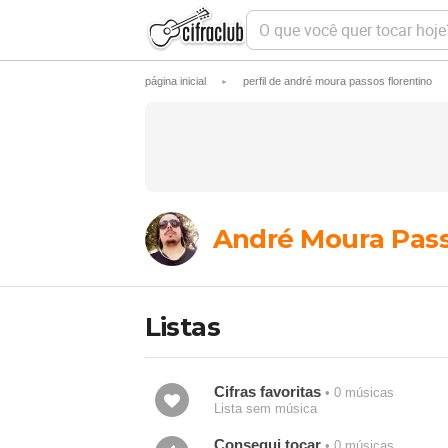
O
q
u
e
página inicial
perfil de andré moura passos florentino
►
v
o
c
ê
q
u
e
r
t
André Moura Pass
o
c
a
r
h
Listas
o
j
e
?
Cifras favoritas
• 0 músicas
Lista sem música
Consegui tocar
• 0 músicas