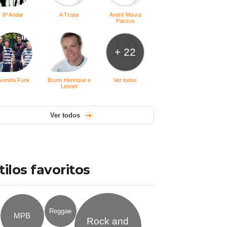
8º Andar
A Tropa
André Moura
Passos
+ 22
venida Funk
Bruno Henrique e
Ver todos
Leonel
Ver todos
tilos favoritos
Reggae
MPB
Rock and