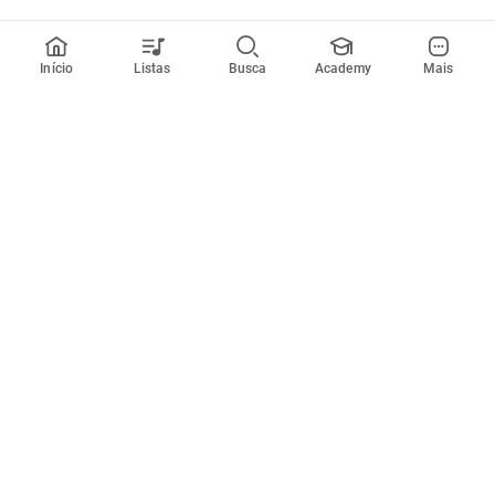
Início
Listas
Busca
Academy
Mais
Todos artistas
A
B
C
D
E
F
G
H
I
J
K
L
M
N
O
P
Q
R
Músicas
Ferramentas
Em alta
Afinador
Estilos musicais
Metrônomo
Novidades
Videos
Comunidade
Assinaturas
Entrar ou criar conta
Cifra Club PRO
Enviar cifras
Cifra Club Academy
Pedir videoaula