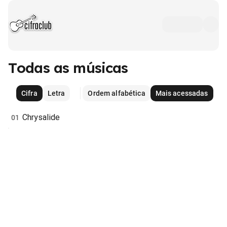
Todas as músicas
Cifra
Letra
Ordem alfabética
Mais acessadas
Chrysalide
01