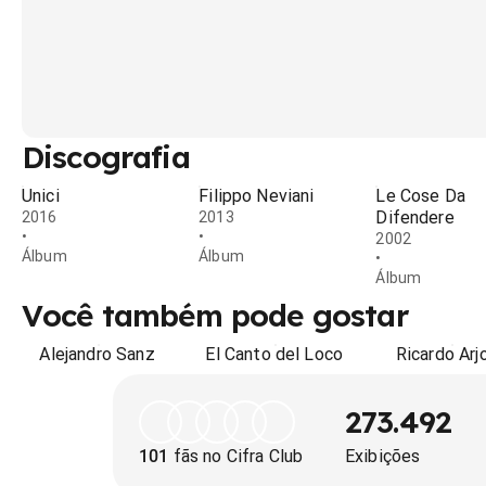
Discografia
Unici
Filippo Neviani
Le Cose Da
Difendere
2016
2013
•
•
2002
Álbum
Álbum
•
Álbum
Você também pode gostar
Alejandro Sanz
El Canto del Loco
Ricardo Arj
273.492
101
fãs no Cifra Club
Exibições