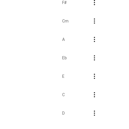
F#
Cm
A
Eb
E
C
D