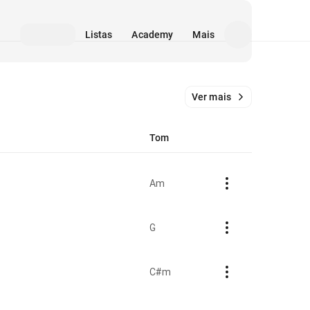
Listas
Academy
Mais
Ver mais
Tom
Am
G
C#m