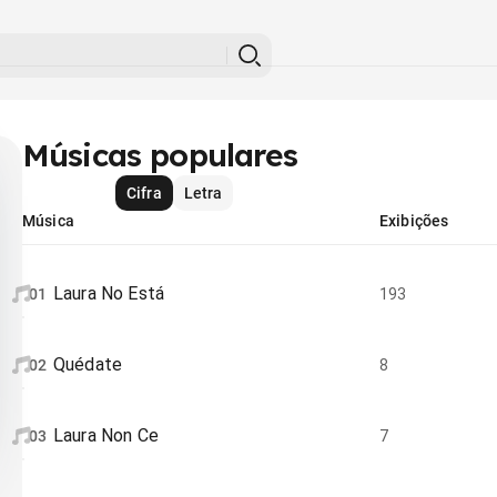
Músicas populares
Cifra
Letra
Música
Exibições
Laura No Está
01
193
Quédate
02
8
Laura Non Ce
03
7