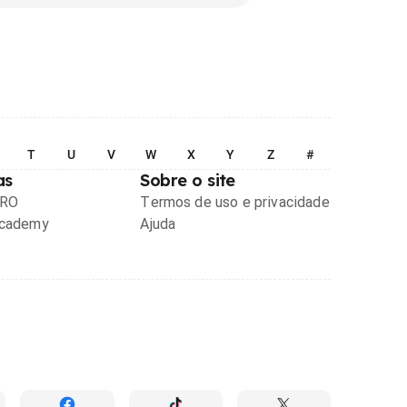
T
U
V
W
X
Y
Z
#
as
Sobre o site
PRO
Termos de uso e privacidade
Academy
Ajuda