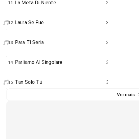
La Metà Di Niente
11
3
Laura Se Fue
12
3
Para Ti Seria
13
3
Parliamo Al Singolare
14
3
Tan Solo Tú
15
3
Ver mais