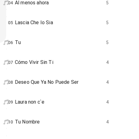
Al menos ahora
04
5
Lascia Che Io Sia
05
5
Tu
06
5
Cómo Vivir Sin Ti
07
4
Deseo Que Ya No Puede Ser
08
4
Laura non c`e
09
4
Tu Nombre
10
4