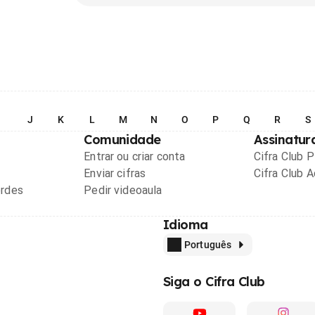
I
J
K
L
M
N
O
P
Q
R
S
Comunidade
Assinatur
Entrar ou criar conta
Cifra Club 
Enviar cifras
Cifra Club 
ordes
Pedir videoaula
Idioma
Português
Siga o Cifra Club