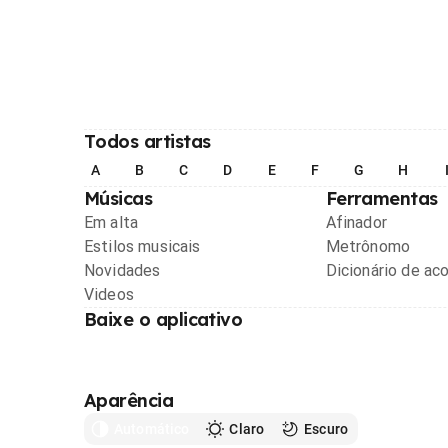
Todos artistas
A
B
C
D
E
F
G
H
Músicas
Ferramentas
Em alta
Afinador
Estilos musicais
Metrônomo
Novidades
Dicionário de ac
Videos
Baixe o aplicativo
Aparência
Automático
Claro
Escuro