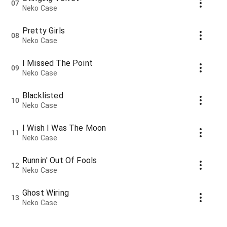
07
Neko Case
Pretty Girls
08
Neko Case
I Missed The Point
09
Neko Case
Blacklisted
10
Neko Case
I Wish I Was The Moon
11
Neko Case
Runnin' Out Of Fools
12
Neko Case
Ghost Wiring
13
Neko Case