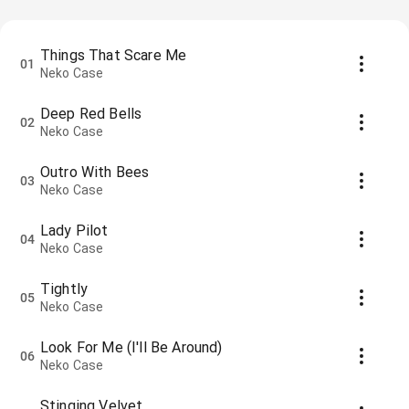
Things That Scare Me
01
Neko Case
Deep Red Bells
02
Neko Case
Outro With Bees
03
Neko Case
Lady Pilot
04
Neko Case
Tightly
05
Neko Case
Look For Me (I'll Be Around)
06
Neko Case
Stinging Velvet