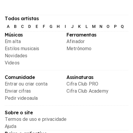
Todos artistas
A
B
C
D
E
F
G
H
I
J
K
L
M
N
O
P
Q
R
Músicas
Ferramentas
Em alta
Afinador
Estilos musicais
Metrônomo
Novidades
Videos
Comunidade
Assinaturas
Entrar ou criar conta
Cifra Club PRO
Enviar cifras
Cifra Club Academy
Pedir videoaula
Sobre o site
Termos de uso e privacidade
Ajuda