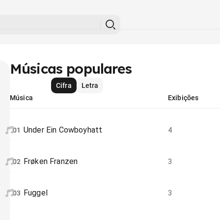
Músicas populares
Cifra
Letra
Música
Exibições
Under Ein Cowboyhatt
01
4
Frøken Franzen
02
3
Fuggel
03
3