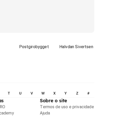
Postgirobygget
Halvdan Sivertsen
T
U
V
W
X
Y
Z
#
as
Sobre o site
PRO
Termos de uso e privacidade
Academy
Ajuda