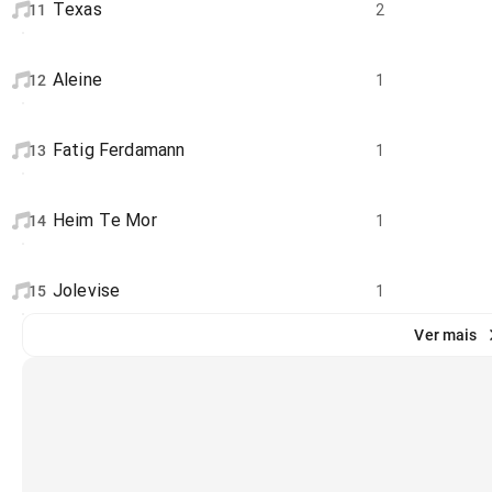
Texas
11
2
Aleine
12
1
Fatig Ferdamann
13
1
Heim Te Mor
14
1
Jolevise
15
1
Ver mais