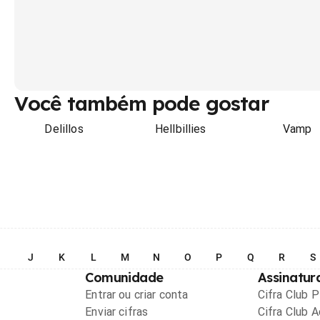
Você também pode gostar
Delillos
Hellbillies
Vamp
I
J
K
L
M
N
O
P
Q
R
S
Comunidade
Assinatur
Entrar ou criar conta
Cifra Club 
Enviar cifras
Cifra Club 