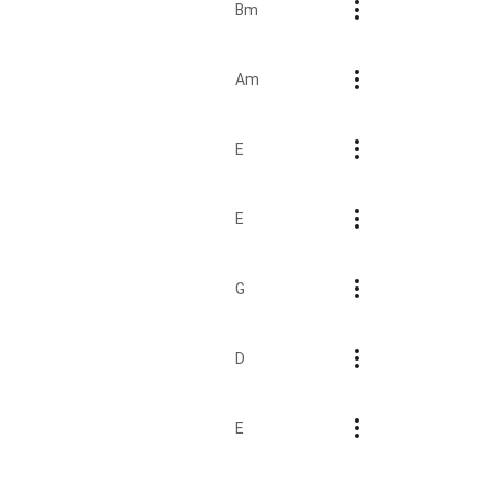
Bm
Am
E
E
G
D
E