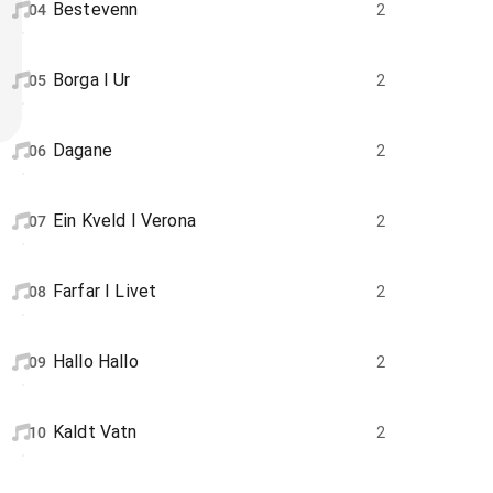
Bestevenn
04
2
Borga I Ur
05
2
Dagane
06
2
Ein Kveld I Verona
07
2
Farfar I Livet
08
2
Hallo Hallo
09
2
Kaldt Vatn
10
2