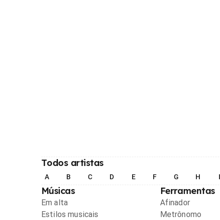
Todos artistas
A
B
C
D
E
F
G
H
Músicas
Ferramentas
Em alta
Afinador
Estilos musicais
Metrônomo