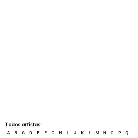
Todos artistas
A
B
C
D
E
F
G
H
I
J
K
L
M
N
O
P
Q
R