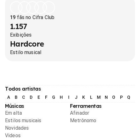
19
fãs no Cifra Club
1.157
Exibições
Hardcore
Estilo musical
Todos artistas
A
B
C
D
E
F
G
H
I
J
K
L
M
N
O
P
Q
R
Músicas
Ferramentas
Em alta
Afinador
Estilos musicais
Metrônomo
Novidades
Videos