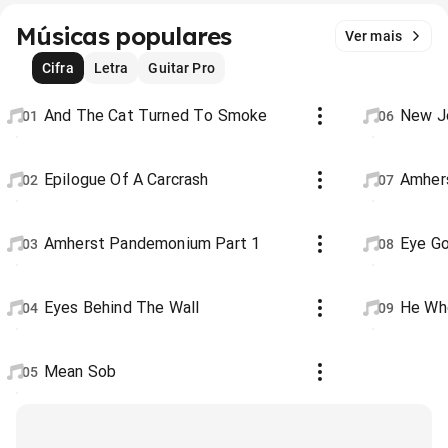
Músicas populares
Ver mais
Cifra
Letra
Guitar Pro
And The Cat Turned To Smoke
New Je
01
06
Epilogue Of A Carcrash
Amher
02
07
Amherst Pandemonium Part 1
Eye G
03
08
Eyes Behind The Wall
He Wh
04
09
Mean Sob
05