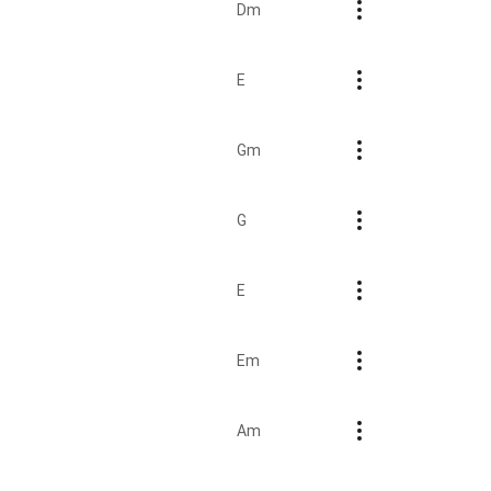
Dm
E
Gm
G
E
Em
Am