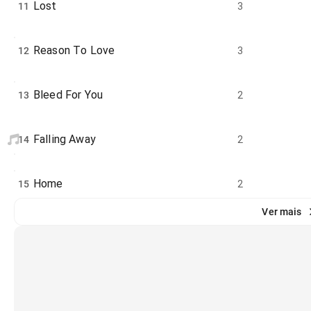
Lost
11
3
Reason To Love
12
3
Bleed For You
13
2
Falling Away
14
2
Home
15
2
Ver mais