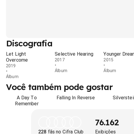
Discografia
Let Light
Selective Hearing
Younger Drea
Overcome
2017
2015
•
•
2019
Álbum
Álbum
•
Álbum
Você também pode gostar
A Day To
Falling In Reverse
Silverstei
Remember
76.162
228
fãs no Cifra Club
Exibições