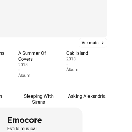
Ver mais
ms
A Summer Of
Oak Island
Covers
2013
•
2013
Álbum
•
Álbum
n
Sleeping With
Asking Alexandria
Sirens
Emocore
Estilo musical