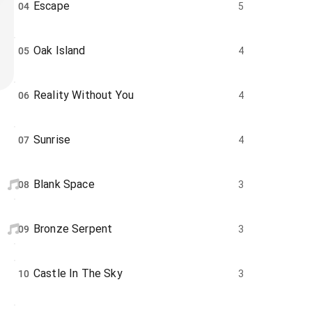
Escape
04
5
Oak Island
05
4
Reality Without You
06
4
Sunrise
07
4
Blank Space
08
3
Bronze Serpent
09
3
Castle In The Sky
10
3