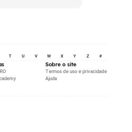
T
U
V
W
X
Y
Z
#
as
Sobre o site
PRO
Termos de uso e privacidade
Academy
Ajuda