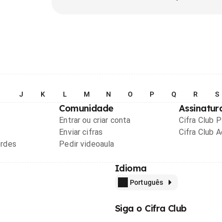
I
J
K
L
M
N
O
P
Q
R
S
Comunidade
Assinatur
Entrar ou criar conta
Cifra Club 
Enviar cifras
Cifra Club 
ordes
Pedir videoaula
Idioma
Português
Siga o Cifra Club