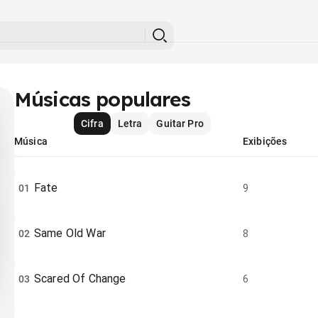
Músicas populares
Cifra
Letra
Guitar Pro
Música
Exibições
Fate
01
9
Same Old War
02
8
Scared Of Change
03
6