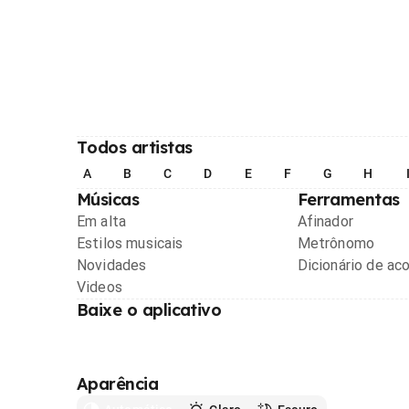
Todos artistas
A
B
C
D
E
F
G
H
Músicas
Ferramentas
Em alta
Afinador
Estilos musicais
Metrônomo
Novidades
Dicionário de ac
Videos
Baixe o aplicativo
Aparência