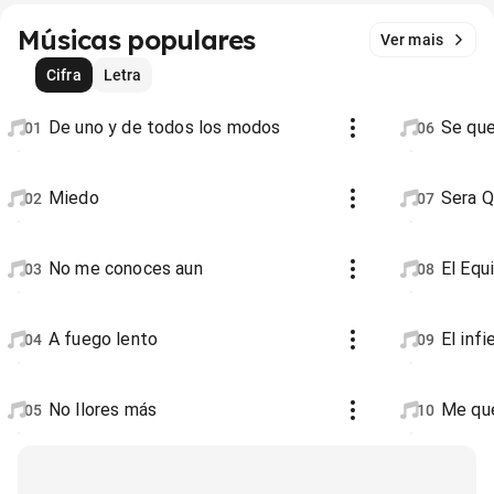
Músicas populares
Ver mais
Cifra
Letra
De uno y de todos los modos
Se que
01
06
Miedo
Sera 
02
07
No me conoces aun
El Equ
03
08
A fuego lento
El infi
04
09
No llores más
Me qu
05
10