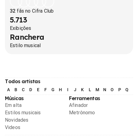
32
fãs no Cifra Club
5.713
Exibições
Ranchera
Estilo musical
Todos artistas
A
B
C
D
E
F
G
H
I
J
K
L
M
N
O
P
Q
R
Músicas
Ferramentas
Em alta
Afinador
Estilos musicais
Metrônomo
Novidades
Videos