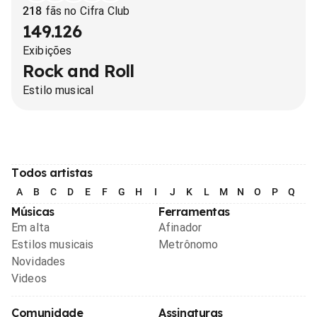
218
fãs no Cifra Club
149.126
Exibições
Rock and Roll
Estilo musical
Todos artistas
A
B
C
D
E
F
G
H
I
J
K
L
M
N
O
P
Q
R
Músicas
Ferramentas
Em alta
Afinador
Estilos musicais
Metrônomo
Novidades
Videos
Comunidade
Assinaturas