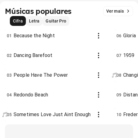
Músicas populares
Ver mais
Cifra
Letra
Guitar Pro
Because the Night
Gloria
01
06
Dancing Barefoot
1959
02
07
People Have The Power
Changi
03
08
Redondo Beach
Distan
04
09
Sometimes Love Just Aint Enough
Freder
05
10