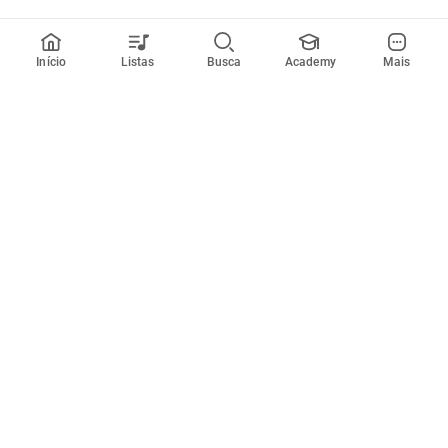
Início
Listas
Busca
Academy
Mais
Todos artistas
A
B
C
D
E
F
G
H
I
J
K
L
M
N
O
P
Q
R
Músicas
Ferramentas
Em alta
Afinador
Estilos musicais
Metrônomo
Novidades
Videos
Comunidade
Assinaturas
Entrar ou criar conta
Cifra Club PRO
Enviar cifras
Cifra Club Academy
Pedir videoaula