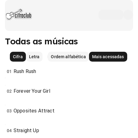
Todas as músicas
Cifra
Letra
Ordem alfabética
Mais acessadas
Rush Rush
01
Forever Your Girl
02
Opposites Attract
03
Straight Up
04