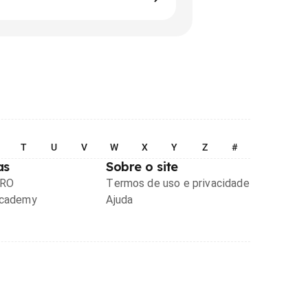
T
U
V
W
X
Y
Z
#
as
Sobre o site
PRO
Termos de uso e privacidade
Academy
Ajuda