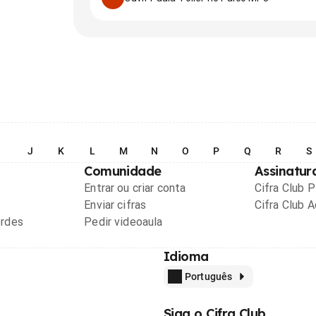
I
J
K
L
M
N
O
P
Q
R
S
Comunidade
Assinatur
Entrar ou criar conta
Cifra Club 
Enviar cifras
Cifra Club 
ordes
Pedir videoaula
Idioma
Português
Siga o Cifra Club