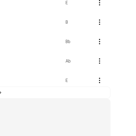
E
B
Bb
Ab
E