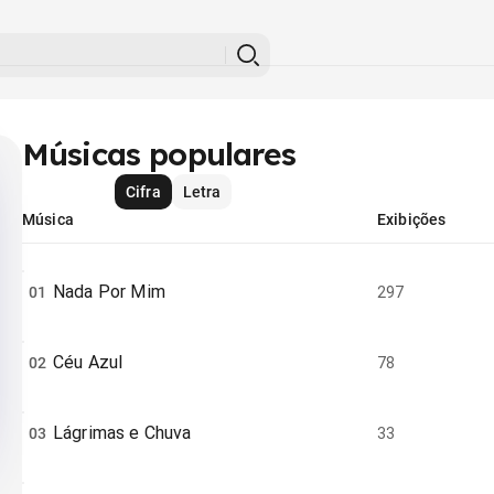
Músicas populares
Cifra
Letra
Música
Exibições
Nada Por Mim
01
297
Céu Azul
02
78
Lágrimas e Chuva
03
33