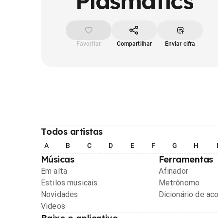
Plasmatics
Favoritar
Compartilhar
Enviar cifra
Todos artistas
A
B
C
D
E
F
G
H
Músicas
Ferramentas
Em alta
Afinador
Estilos musicais
Metrônomo
Novidades
Dicionário de ac
Videos