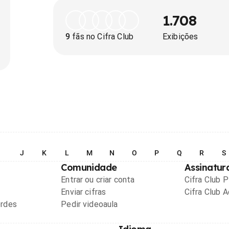
1.708
9
fãs no Cifra Club
Exibições
I
J
K
L
M
N
O
P
Q
R
S
Comunidade
Assinatur
Entrar ou criar conta
Cifra Club 
Enviar cifras
Cifra Club 
ordes
Pedir videoaula