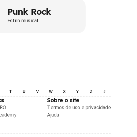
Punk Rock
Estilo musical
T
U
V
W
X
Y
Z
#
as
Sobre o site
PRO
Termos de uso e privacidade
Academy
Ajuda