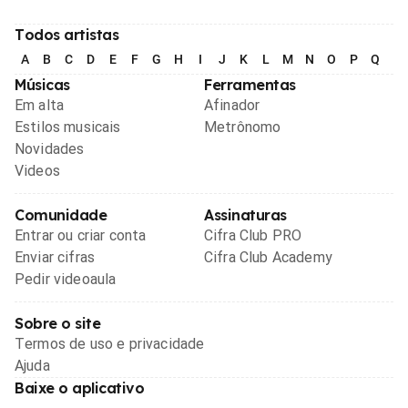
Todos artistas
A
B
C
D
E
F
G
H
I
J
K
L
M
N
O
P
Q
R
Músicas
Ferramentas
Em alta
Afinador
Estilos musicais
Metrônomo
Novidades
Videos
Comunidade
Assinaturas
Entrar ou criar conta
Cifra Club PRO
Enviar cifras
Cifra Club Academy
Pedir videoaula
Sobre o site
Termos de uso e privacidade
Ajuda
Baixe o aplicativo