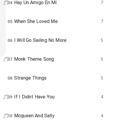
Hay Un Amigo En Mí
04
7
When She Loved Me
05
7
I Will Go Sailing No More
06
5
Monk Theme Song
07
5
Strange Things
08
5
If I Didnt Have You
09
4
Mcqueen And Sally
10
4