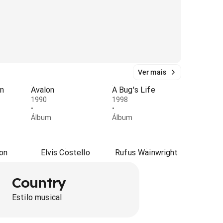
Ver mais
n
Avalon
A Bug's Life
1990
1998
•
•
Álbum
Álbum
son
Elvis Costello
Rufus Wainwright
Country
Estilo musical