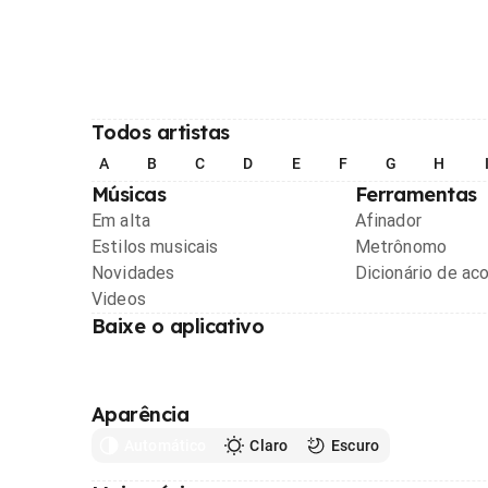
Todos artistas
A
B
C
D
E
F
G
H
Músicas
Ferramentas
Em alta
Afinador
Estilos musicais
Metrônomo
Novidades
Dicionário de ac
Videos
Baixe o aplicativo
Aparência
Automático
Claro
Escuro