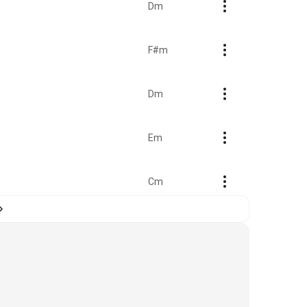
Dm
F#m
Dm
Em
Cm