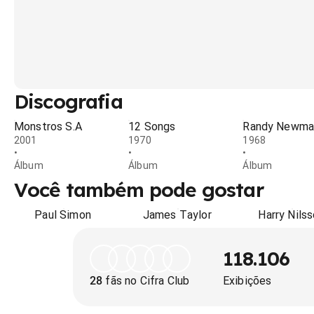
Discografia
Monstros S.A
12 Songs
Randy Newma
2001
1970
1968
•
•
•
Álbum
Álbum
Álbum
Você também pode gostar
Paul Simon
James Taylor
Harry Nils
118.106
28
fãs no Cifra Club
Exibições