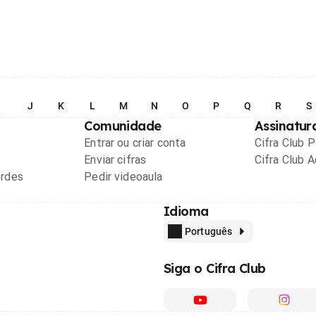
I
J
K
L
M
N
O
P
Q
R
S
Comunidade
Assinatur
Entrar ou criar conta
Cifra Club 
Enviar cifras
Cifra Club 
ordes
Pedir videoaula
Idioma
Português
Siga o Cifra Club