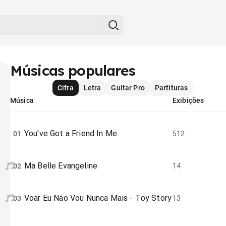
Músicas populares
Cifra
Letra
Guitar Pro
Partituras
Música
Exibições
You've Got a Friend In Me
01
512
Ma Belle Evangeline
02
14
Voar Eu Não Vou Nunca Mais - Toy Story
03
13