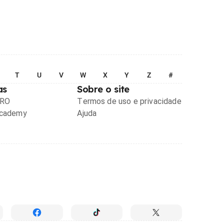
T
U
V
W
X
Y
Z
#
as
Sobre o site
PRO
Termos de uso e privacidade
Academy
Ajuda