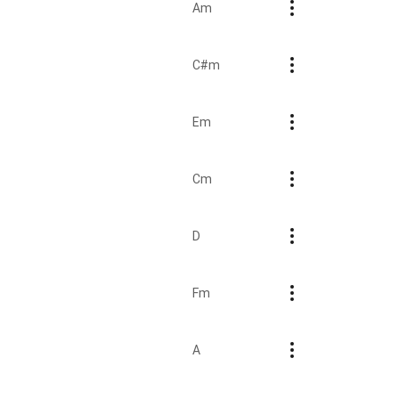
Am
C#m
Em
Cm
D
Fm
A