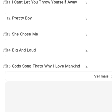
I Cant Let You Throw Yourself Away
11
3
Pretty Boy
12
3
She Chose Me
13
3
Big And Loud
14
2
Gods Song Thats Why I Love Mankind
15
2
Ver mais