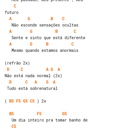
C
A
G
B
C
A
G
B
C
A
G
B
C
   Mesmo quando estamos anormais

D
C
A
G
A
D
C
A
G
A
 Tudo está sobrenatural

( 
B5
F5
G5
C5
 ) 2x

B5
F5
G5
C5