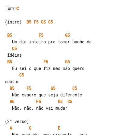
Tom
:
C
(intro)  
B5
F5
G5
C5
B5
F5
G5
C5
B5
F5
G5
C5
B5
F5
G5
C5
B5
F5
G5
C5
   Não, não, não vai mudar

A
G
B