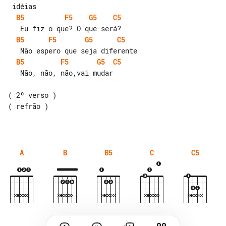
B5
F5
G5
C5
B5
F5
G5
C5
B5
F5
G5
C5
   Não, não, não,vai mudar

( 2º verso )

( refrão )

A
B
B5
C
C5