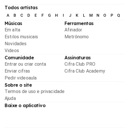
Todos artistas
A
B
C
D
E
F
G
H
I
J
K
L
M
N
O
P
Q
R
Músicas
Ferramentas
Em alta
Afinador
Estilos musicais
Metrônomo
Novidades
Videos
Comunidade
Assinaturas
Entrar ou criar conta
Cifra Club PRO
Enviar cifras
Cifra Club Academy
Pedir videoaula
Sobre o site
Termos de uso e privacidade
Ajuda
Baixe o aplicativo