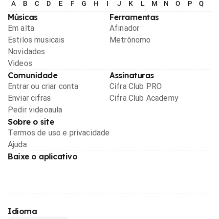
A
B
C
D
E
F
G
H
I
J
K
L
M
N
O
P
Q
R
Músicas
Ferramentas
Em alta
Afinador
Estilos musicais
Metrônomo
Novidades
Videos
Comunidade
Assinaturas
Entrar ou criar conta
Cifra Club PRO
Enviar cifras
Cifra Club Academy
Pedir videoaula
Sobre o site
Termos de uso e privacidade
Ajuda
Baixe o aplicativo
Idioma