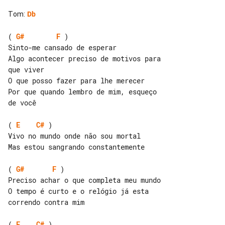
Tom
:
Db
( 
G#
F
 )

Sinto-me cansado de esperar

Algo acontecer preciso de motivos para 

que viver

O que posso fazer para lhe merecer

Por que quando lembro de mim, esqueço 

de você

( 
E
C#
 )

Vivo no mundo onde não sou mortal

Mas estou sangrando constantemente

( 
G#
F
 )

O tempo é curto e o relógio já esta 

correndo contra mim

( 
E
C#
 )
