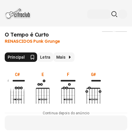
O Tempo é Curto
Mídia
RENASCIDOS Punk Grunge
Principal
Letra
Mais
C#
E
F
G#
4
Continua depois do anúncio