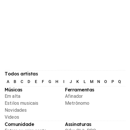
Todos artistas
A
B
C
D
E
F
G
H
I
J
K
L
M
N
O
P
Q
R
Músicas
Ferramentas
Em alta
Afinador
Estilos musicais
Metrônomo
Novidades
Videos
Comunidade
Assinaturas