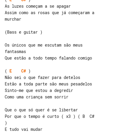
As luzes começam a se apagar

Assim como as rosas que já começaram a 

murchar

(Bass e guitar )

Os únicos que me escutam são meus 

fantasmas

Que estão a todo tempo falando comigo

( 
E
C#
 )

Não sei o que fazer para detelos

Estão a toda parte são meus pesadelos

Sinto-me que estou a degredir

Como uma criança sem sorrir

Que o que só quer é se libertar

Por que o tempo é curto ( x3 ) ( B  C# 

)

E tudo vai mudar
