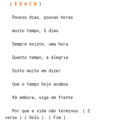
  ( 
E
D
A
C
D
 )

   Poucos dias, poucas horas

   muito tempo, 5 dias

   Sempre existe, uma hora

   Quanto tempo, a alegria

   Sinto muito em dizer

   Que o tempo hoje acabou

   Vá embora, siga em frente

   Por que a vida não terminou  ( 2 
