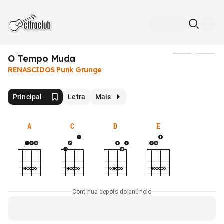
O Tempo Muda
Mídia
RENASCIDOS Punk Grunge
Principal
Letra
Mais
A
C
D
E
Continua depois do anúncio