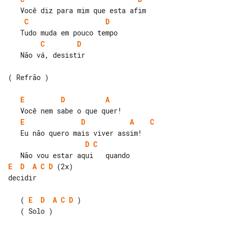
C
D
C
D
   Não vá, desistir

( Refrão )

E
D
A
E
D
A
C
D
C
E
D
A
C
D
 (2x)

decidir

   ( 
E
D
A
C
D
 )

   ( Solo )
