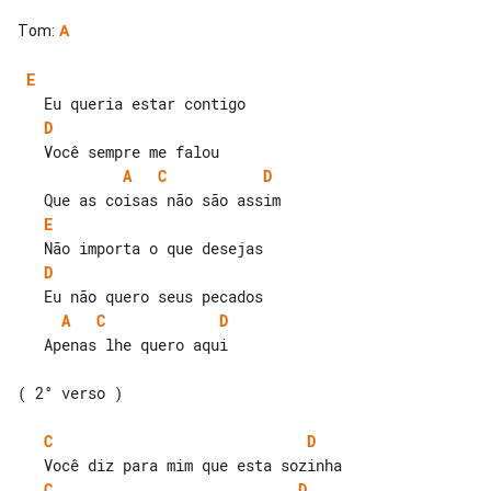
Tom
:
A
E
D
A
C
D
E
D
A
C
D
   Apenas lhe quero aqui

( 2° verso )

C
D
C
D