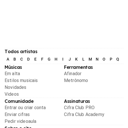
Todos artistas
A
B
C
D
E
F
G
H
I
J
K
L
M
N
O
P
Q
R
Músicas
Ferramentas
Em alta
Afinador
Estilos musicais
Metrônomo
Novidades
Videos
Comunidade
Assinaturas
Entrar ou criar conta
Cifra Club PRO
Enviar cifras
Cifra Club Academy
Pedir videoaula