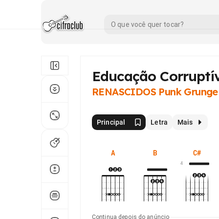
Educação Corruptív
RENASCIDOS Punk Grunge
Principal
Letra
Mais
A
B
C#
4
Continua depois do anúncio