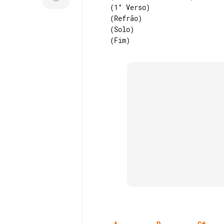
    (1° Verso)

    (Refrão)

    (Solo)
