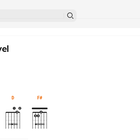
el
D
F#