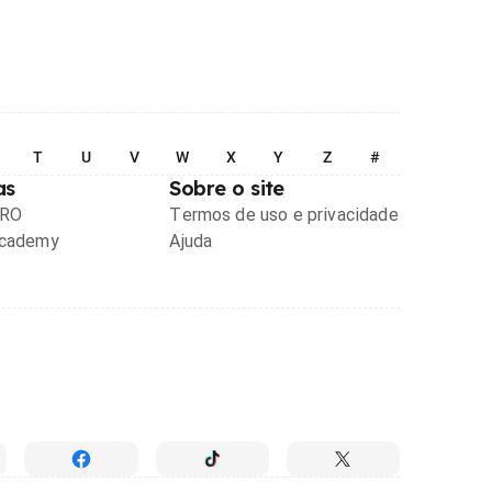
T
U
V
W
X
Y
Z
#
as
Sobre o site
PRO
Termos de uso e privacidade
Academy
Ajuda