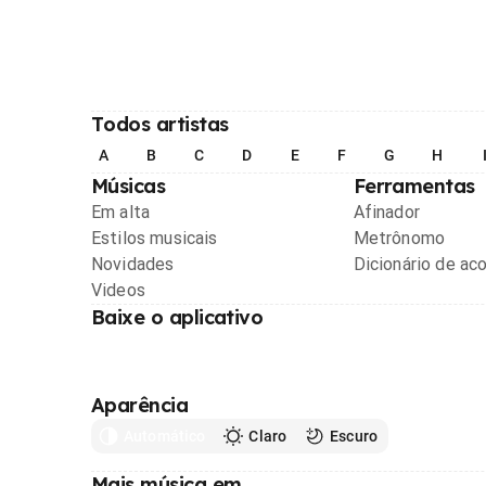
Todos artistas
A
B
C
D
E
F
G
H
Músicas
Ferramentas
Em alta
Afinador
Estilos musicais
Metrônomo
Novidades
Dicionário de ac
Videos
Baixe o aplicativo
Aparência
Automático
Claro
Escuro
Mais música em