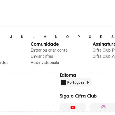
I
J
K
L
M
N
O
P
Q
R
S
Comunidade
Assinatur
Entrar ou criar conta
Cifra Club 
Enviar cifras
Cifra Club 
ordes
Pedir videoaula
Idioma
Português
Siga o Cifra Club