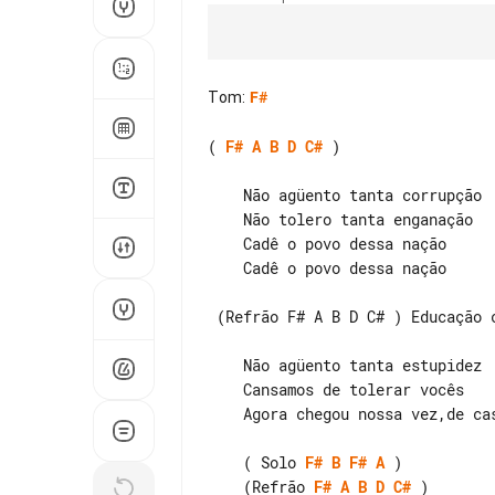
Tom
:
F#
( 
F#
A
B
D
C#
 )

    Não agüento tanta corrupção

    Não tolero tanta enganação

    Cadê o povo dessa nação

    Cadê o povo dessa nação

 (Refrão F# A B D C# ) Educação corruptível !   (4x)

    Não agüento tanta estupidez

    Cansamos de tolerar vocês

    Agora chegou nossa vez,de casar,vocês !

    ( Solo 
F#
B
F#
A
    (Refrão 
F#
A
B
D
C#
 )
