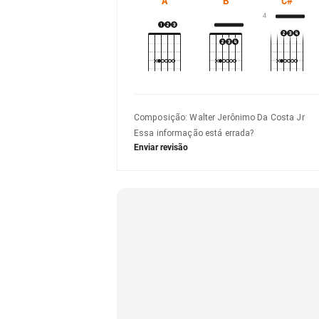
A
B
C#
4
Composição
:
Walter Jerônimo Da Costa Jr
Essa informação está errada?
Enviar revisão