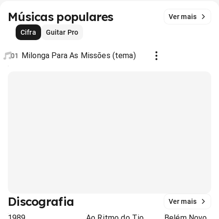
Músicas populares
Ver mais
Cifra
Guitar Pro
Milonga Para As Missões (tema)
01
Discografia
Ver mais
1989
Ao Ritmo do Tio
Belém Novo