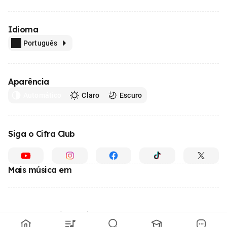
Idioma
Português
Aparência
Automático
Claro
Escuro
Siga o Cifra Club
Mais música em
Feito com
em todo o Brasil
© 1996 - 2026, o maior site de ensino de música do Brasil