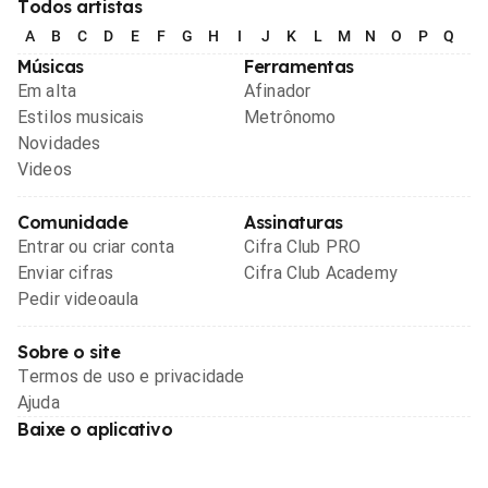
Todos artistas
A
B
C
D
E
F
G
H
I
J
K
L
M
N
O
P
Q
R
Músicas
Ferramentas
Em alta
Afinador
Estilos musicais
Metrônomo
Novidades
Videos
Comunidade
Assinaturas
Entrar ou criar conta
Cifra Club PRO
Enviar cifras
Cifra Club Academy
Pedir videoaula
Sobre o site
Termos de uso e privacidade
Ajuda
Baixe o aplicativo