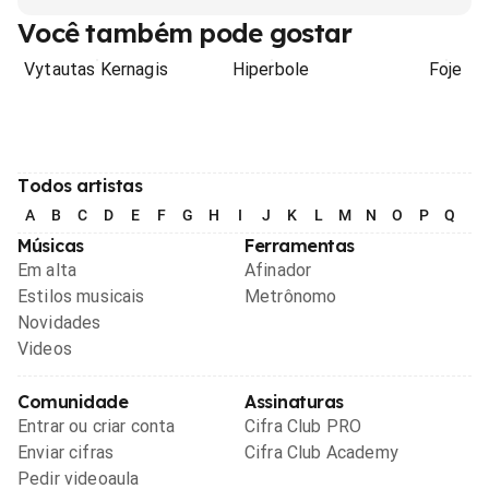
Você também pode gostar
Vytautas Kernagis
Hiperbole
Foje
Todos artistas
A
B
C
D
E
F
G
H
I
J
K
L
M
N
O
P
Q
R
Músicas
Ferramentas
Em alta
Afinador
Estilos musicais
Metrônomo
Novidades
Videos
Comunidade
Assinaturas
Entrar ou criar conta
Cifra Club PRO
Enviar cifras
Cifra Club Academy
Pedir videoaula