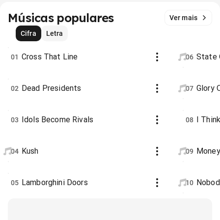
Músicas populares
Ver mais
Cifra
Letra
Cross That Line
State 
01
06
Dead Presidents
Glory 
02
07
Idols Become Rivals
I Thin
03
08
Kush
Money 
04
09
Lamborghini Doors
Nobod
05
10