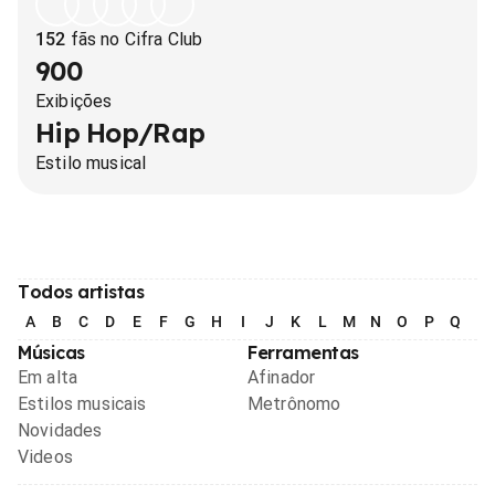
152
fãs no Cifra Club
900
Exibições
Hip Hop/Rap
Estilo musical
Todos artistas
A
B
C
D
E
F
G
H
I
J
K
L
M
N
O
P
Q
R
Músicas
Ferramentas
Em alta
Afinador
Estilos musicais
Metrônomo
Novidades
Videos