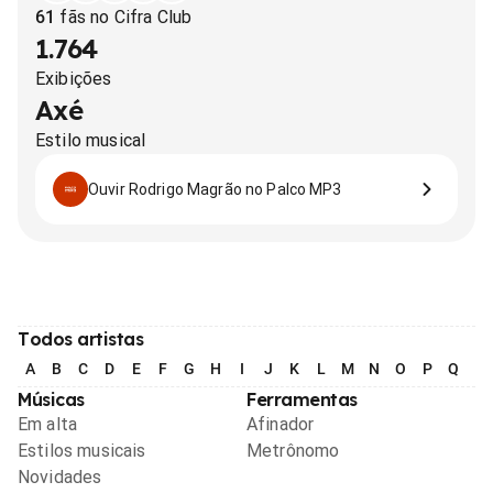
61
fãs no Cifra Club
1.764
Exibições
Axé
Estilo musical
Ouvir Rodrigo Magrão no Palco MP3
Todos artistas
A
B
C
D
E
F
G
H
I
J
K
L
M
N
O
P
Q
R
Músicas
Ferramentas
Em alta
Afinador
Estilos musicais
Metrônomo
Novidades