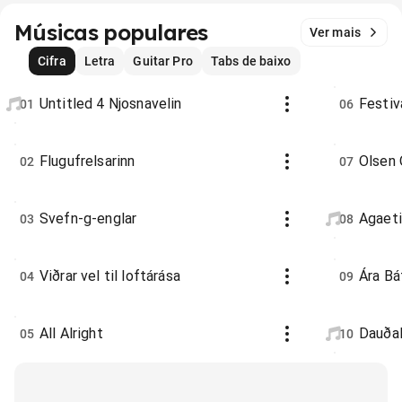
Músicas populares
Ver mais
Cifra
Letra
Guitar Pro
Tabs de baixo
Untitled 4 Njosnavelin
Festiv
01
06
Flugufrelsarinn
Olsen 
02
07
Svefn-g-englar
Agaeti
03
08
Viðrar vel til loftárása
Ára Bá
04
09
All Alright
Dauða
05
10