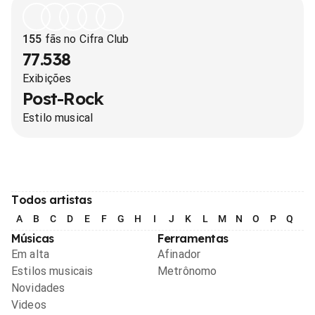
155
fãs no Cifra Club
77.538
Exibições
Post-Rock
Estilo musical
Todos artistas
A
B
C
D
E
F
G
H
I
J
K
L
M
N
O
P
Q
R
Músicas
Ferramentas
Em alta
Afinador
Estilos musicais
Metrônomo
Novidades
Videos