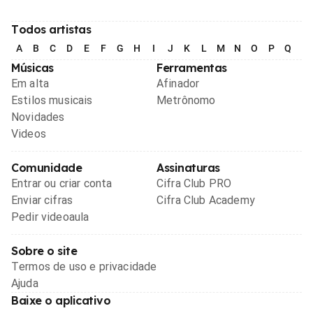
Todos artistas
A
B
C
D
E
F
G
H
I
J
K
L
M
N
O
P
Q
R
Músicas
Ferramentas
Em alta
Afinador
Estilos musicais
Metrônomo
Novidades
Videos
Comunidade
Assinaturas
Entrar ou criar conta
Cifra Club PRO
Enviar cifras
Cifra Club Academy
Pedir videoaula
Sobre o site
Termos de uso e privacidade
Ajuda
Baixe o aplicativo