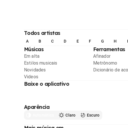
Todos artistas
A
B
C
D
E
F
G
H
Músicas
Ferramentas
Em alta
Afinador
Estilos musicais
Metrônomo
Novidades
Dicionário de ac
Videos
Baixe o aplicativo
Aparência
Automático
Claro
Escuro
Mais música em