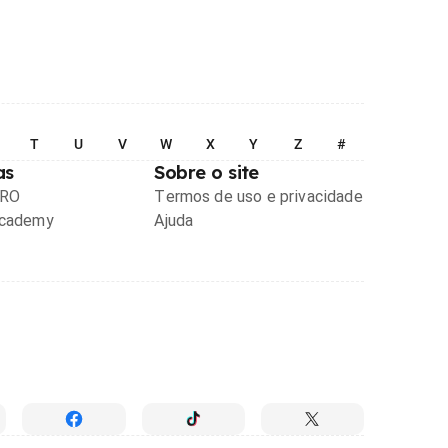
T
U
V
W
X
Y
Z
#
as
Sobre o site
PRO
Termos de uso e privacidade
Academy
Ajuda