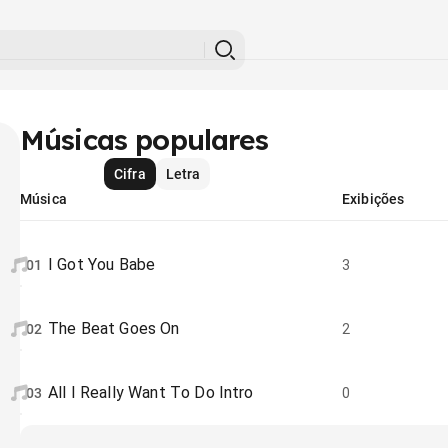
Músicas populares
Cifra
Letra
Música
Exibições
I Got You Babe
01
3
The Beat Goes On
02
2
All I Really Want To Do Intro
03
0