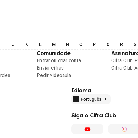
I
J
K
L
M
N
O
P
Q
R
S
Comunidade
Assinatur
Entrar ou criar conta
Cifra Club 
Enviar cifras
Cifra Club 
ordes
Pedir videoaula
Idioma
Português
Siga o Cifra Club