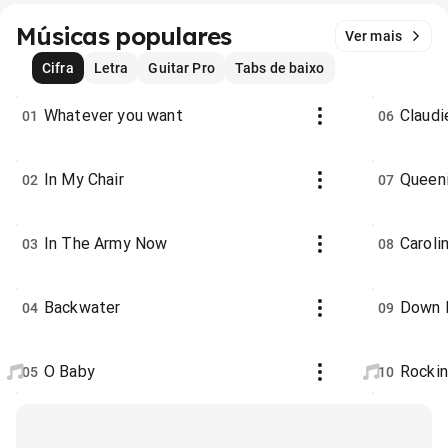
Músicas populares
Ver mais
Cifra
Letra
Guitar Pro
Tabs de baixo
Whatever you want
Claudi
01
06
In My Chair
Queen
02
07
In The Army Now
Caroli
03
08
Backwater
Down 
04
09
O Baby
Rockin
05
10