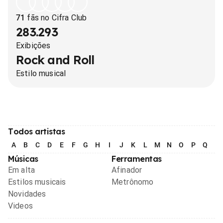
71
fãs no Cifra Club
283.293
Exibições
Rock and Roll
Estilo musical
Todos artistas
A
B
C
D
E
F
G
H
I
J
K
L
M
N
O
P
Q
R
Músicas
Ferramentas
Em alta
Afinador
Estilos musicais
Metrônomo
Novidades
Videos