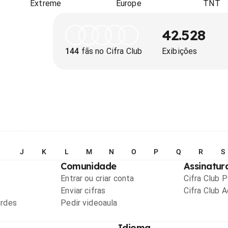
Extreme
Europe
TNT
42.528
144
fãs no Cifra Club
Exibições
I
J
K
L
M
N
O
P
Q
R
S
Comunidade
Assinatur
Entrar ou criar conta
Cifra Club 
Enviar cifras
Cifra Club 
ordes
Pedir videoaula
Idioma