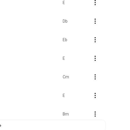
E
Db
Eb
E
Cm
E
Bm