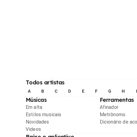
Todos artistas
A
B
C
D
E
F
G
H
Músicas
Ferramentas
Em alta
Afinador
Estilos musicais
Metrônomo
Novidades
Dicionário de ac
Videos
Baixe o aplicativo