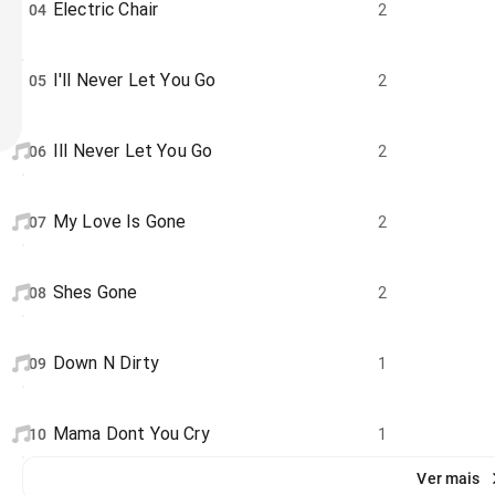
Electric Chair
04
2
I'll Never Let You Go
05
2
Ill Never Let You Go
06
2
My Love Is Gone
07
2
Shes Gone
08
2
Down N Dirty
09
1
Mama Dont You Cry
10
1
Ver mais