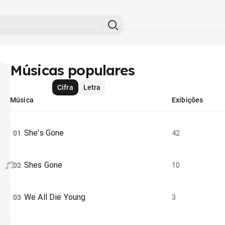
Músicas populares
Cifra
Letra
Música
Exibições
She's Gone
01
42
Shes Gone
02
10
We All Die Young
03
3