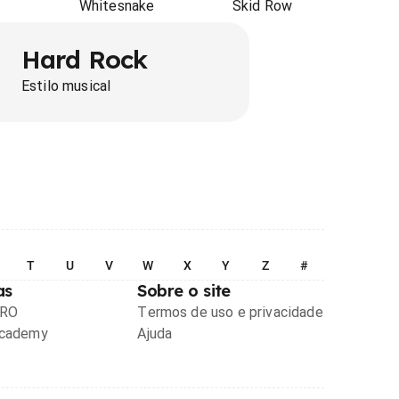
Whitesnake
Skid Row
Hard Rock
Estilo musical
T
U
V
W
X
Y
Z
#
as
Sobre o site
PRO
Termos de uso e privacidade
Academy
Ajuda