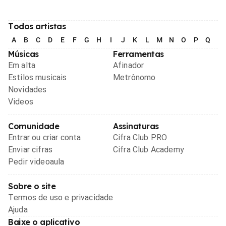
Todos artistas
A
B
C
D
E
F
G
H
I
J
K
L
M
N
O
P
Q
R
Músicas
Ferramentas
Em alta
Afinador
Estilos musicais
Metrônomo
Novidades
Videos
Comunidade
Assinaturas
Entrar ou criar conta
Cifra Club PRO
Enviar cifras
Cifra Club Academy
Pedir videoaula
Sobre o site
Termos de uso e privacidade
Ajuda
Baixe o aplicativo