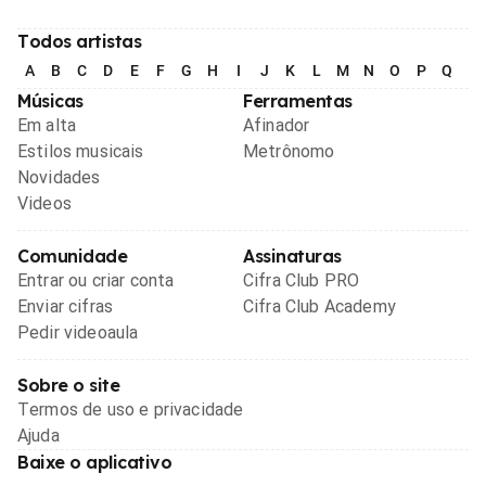
Todos artistas
A
B
C
D
E
F
G
H
I
J
K
L
M
N
O
P
Q
R
Músicas
Ferramentas
Em alta
Afinador
Estilos musicais
Metrônomo
Novidades
Videos
Comunidade
Assinaturas
Entrar ou criar conta
Cifra Club PRO
Enviar cifras
Cifra Club Academy
Pedir videoaula
Sobre o site
Termos de uso e privacidade
Ajuda
Baixe o aplicativo