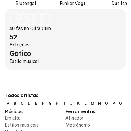
Blutengel
Funker Vogt
Das Ich
40
fãs no Cifra Club
52
Exibições
Gótico
Estilo musical
Todos artistas
A
B
C
D
E
F
G
H
I
J
K
L
M
N
O
P
Q
R
Músicas
Ferramentas
Em alta
Afinador
Estilos musicais
Metrônomo