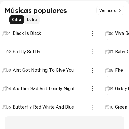
Músicas populares
Ver mais
Cifra
Letra
Black Is Black
Viva 
01
06
Softly Softly
Baby 
02
07
Aint Got Nothing To Give You
Fire
03
08
Another Sad And Lonely Night
Giddy 
04
09
Butterfly Red White And Blue
Green 
05
10