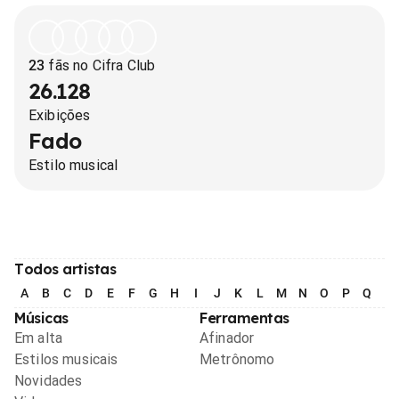
23
fãs no Cifra Club
26.128
Exibições
Fado
Estilo musical
Todos artistas
A
B
C
D
E
F
G
H
I
J
K
L
M
N
O
P
Q
R
Músicas
Ferramentas
Em alta
Afinador
Estilos musicais
Metrônomo
Novidades