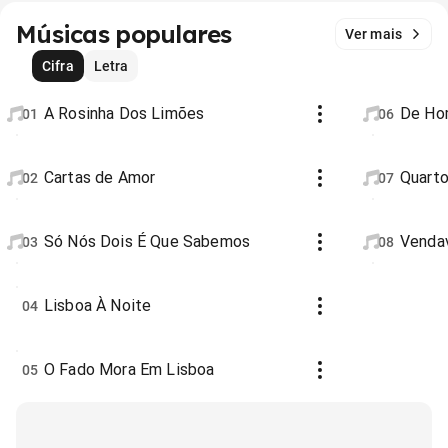
Músicas populares
Ver mais
Cifra
Letra
A Rosinha Dos Limões
De Ho
01
06
Cartas de Amor
Quarto
02
07
Só Nós Dois É Que Sabemos
Venda
03
08
Lisboa À Noite
04
O Fado Mora Em Lisboa
05