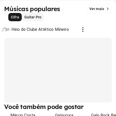
Músicas populares
Ver mais
Cifra
Guitar Pro
Hino do Clube Atlético Mineiro
01
Você também pode gostar
Márcio Costa
Galoucura
Galo Rock Ba