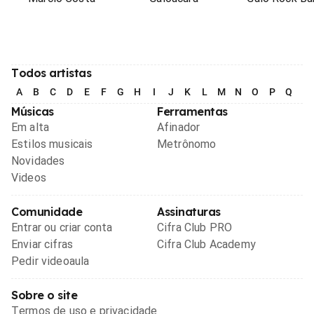
Todos artistas
A
B
C
D
E
F
G
H
I
J
K
L
M
N
O
P
Q
R
Músicas
Ferramentas
Em alta
Afinador
Estilos musicais
Metrônomo
Novidades
Videos
Comunidade
Assinaturas
Entrar ou criar conta
Cifra Club PRO
Enviar cifras
Cifra Club Academy
Pedir videoaula
Sobre o site
Termos de uso e privacidade