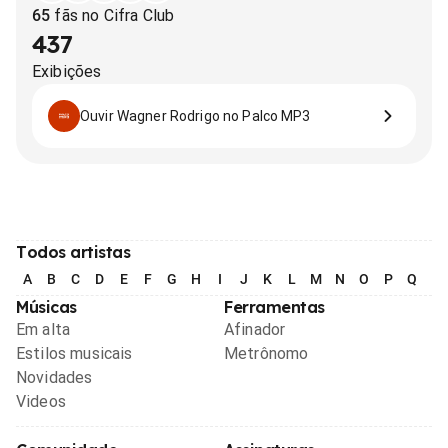
65
fãs no Cifra Club
437
Exibições
Ouvir Wagner Rodrigo no Palco MP3
Todos artistas
A
B
C
D
E
F
G
H
I
J
K
L
M
N
O
P
Q
R
Músicas
Ferramentas
Em alta
Afinador
Estilos musicais
Metrônomo
Novidades
Videos