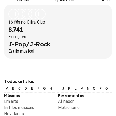
16
fãs no Cifra Club
8.741
Exibições
J-Pop/J-Rock
Estilo musical
Todos artistas
A
B
C
D
E
F
G
H
I
J
K
L
M
N
O
P
Q
R
Músicas
Ferramentas
Em alta
Afinador
Estilos musicais
Metrônomo
Novidades