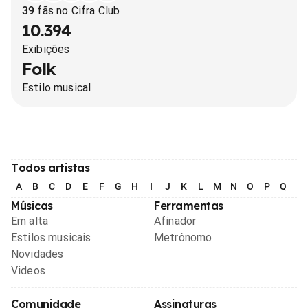
39
fãs no Cifra Club
10.394
Exibições
Folk
Estilo musical
Todos artistas
A
B
C
D
E
F
G
H
I
J
K
L
M
N
O
P
Q
R
Músicas
Ferramentas
Em alta
Afinador
Estilos musicais
Metrônomo
Novidades
Videos
Comunidade
Assinaturas