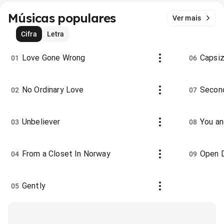
Músicas populares
Ver mais
Cifra
Letra
Love Gone Wrong
Capsi
01
06
No Ordinary Love
Secon
02
07
Unbeliever
You a
03
08
From a Closet In Norway
Open 
04
09
Gently
05