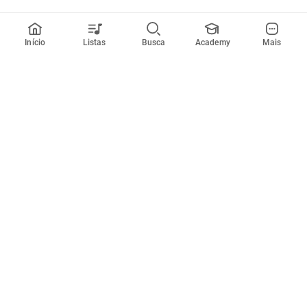
Início
Listas
Busca
Academy
Mais
Todos artistas
A
B
C
D
E
F
G
H
I
J
K
L
M
N
O
P
Q
R
Músicas
Ferramentas
Em alta
Afinador
Estilos musicais
Metrônomo
Novidades
Videos
Comunidade
Assinaturas
Entrar ou criar conta
Cifra Club PRO
Enviar cifras
Cifra Club Academy
Pedir videoaula