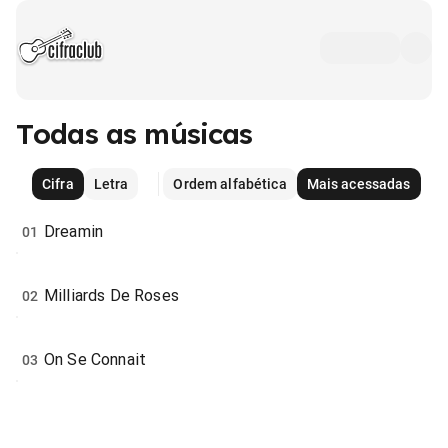
Todas as músicas
Cifra
Letra
Ordem alfabética
Mais acessadas
Dreamin
01
Milliards De Roses
02
On Se Connait
03