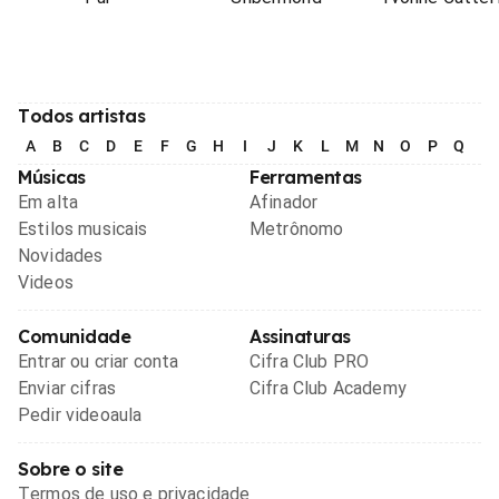
Todos artistas
A
B
C
D
E
F
G
H
I
J
K
L
M
N
O
P
Q
R
Músicas
Ferramentas
Em alta
Afinador
Estilos musicais
Metrônomo
Novidades
Videos
Comunidade
Assinaturas
Entrar ou criar conta
Cifra Club PRO
Enviar cifras
Cifra Club Academy
Pedir videoaula
Sobre o site
Termos de uso e privacidade