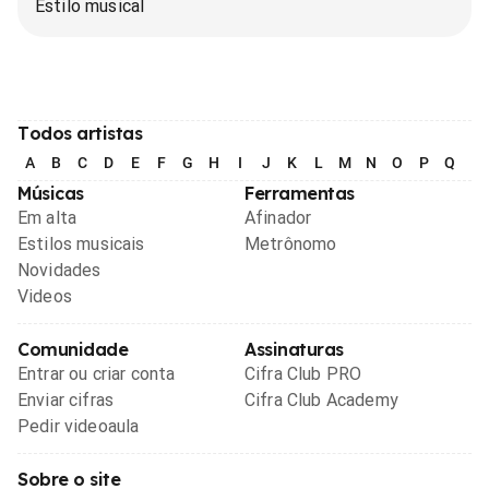
Estilo musical
Todos artistas
A
B
C
D
E
F
G
H
I
J
K
L
M
N
O
P
Q
R
Músicas
Ferramentas
Em alta
Afinador
Estilos musicais
Metrônomo
Novidades
Videos
Comunidade
Assinaturas
Entrar ou criar conta
Cifra Club PRO
Enviar cifras
Cifra Club Academy
Pedir videoaula
Sobre o site