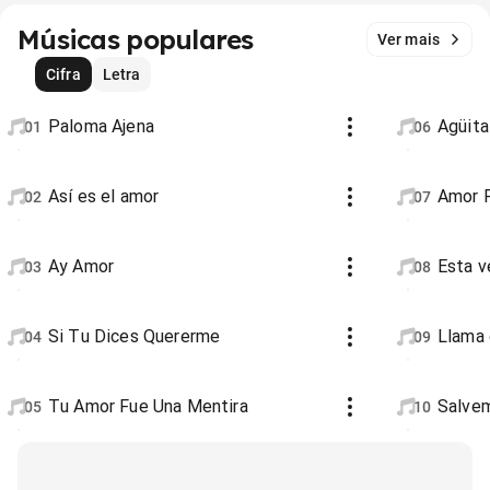
Músicas populares
Ver mais
Cifra
Letra
Paloma Ajena
Agüita
01
06
Así es el amor
Amor P
02
07
Ay Amor
Esta 
03
08
Si Tu Dices Quererme
Llama
04
09
Tu Amor Fue Una Mentira
Salve
05
10