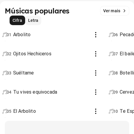
Músicas populares
Ver mais
Cifra
Letra
Arbolito
Pecad
01
06
Ojitos Hechiceros
El bai
02
07
Suéltame
Botell
03
08
Tu vives equivocada
Cervez
04
09
El Arbolito
Te Esp
05
10