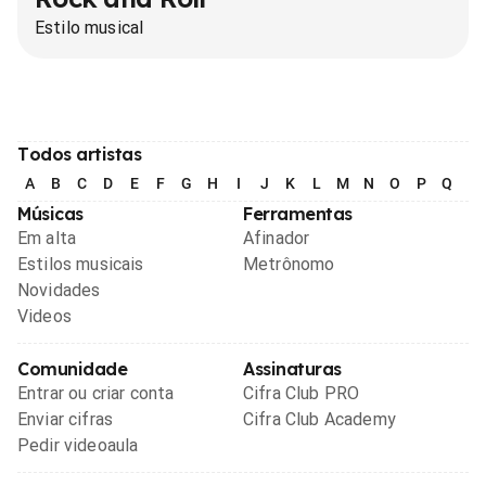
Estilo musical
Todos artistas
A
B
C
D
E
F
G
H
I
J
K
L
M
N
O
P
Q
R
Músicas
Ferramentas
Em alta
Afinador
Estilos musicais
Metrônomo
Novidades
Videos
Comunidade
Assinaturas
Entrar ou criar conta
Cifra Club PRO
Enviar cifras
Cifra Club Academy
Pedir videoaula