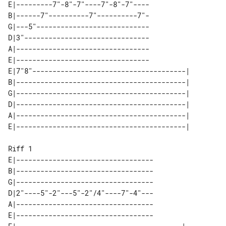
E|---------7"-8"-7"----7"-8"-7"----

B|------7"----------7"----------7"-

G|---5"----------------------------

D|3"-------------------------------

A|---------------------------------

E|---------------------------------

E|7"8"--------------------------------------| 

B|------------------------------------------| 

G|------------------------------------------| 

D|------------------------------------------| 

A|------------------------------------------| 

Riff 1

E|----------------------------------

B|----------------------------------

G|----------------------------------

D|2"----5"-2"---5"-2"/4"----7"-4"---

A|----------------------------------

E|----------------------------------
