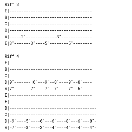
Riff 3

E|-----------------------------------

B|-----------------------------------

G|-----------------------------------

D|-----------------------------------

A|-----2"-------------3"-------------

Riff 4

E|-----------------------------------

B|-----------------------------------

G|-----------------------------------

D|9"-------10"---9"--8"----9"--8"----

A|7"-------7"----7"--7"----7"--6"----

E|-----------------------------------

E|-------------------------------------

B|-------------------------------------

G|-------------------------------------

D|-9"----5"----6"---6"----8"---6"---8"-

A|-7"----3"----3"---4"----4"---4"---4"-
