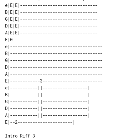
e|E|E|-------------------------------

B|E|E|-------------------------------

G|E|E|-------------------------------

D|E|E|-------------------------------

A|E|E|-------------------------------

E|0----------------------------------

e|-------------------------------------

B|-------------------------------------

G|-------------------------------------

D|-------------------------------------

A|-------------------------------------

E|------------3------------------------

e|-----------||------------------| 

B|-----------||------------------| 

G|-----------||------------------| 

D|-----------||------------------| 

A|-----------||------------------| 

Intro Riff 3 
