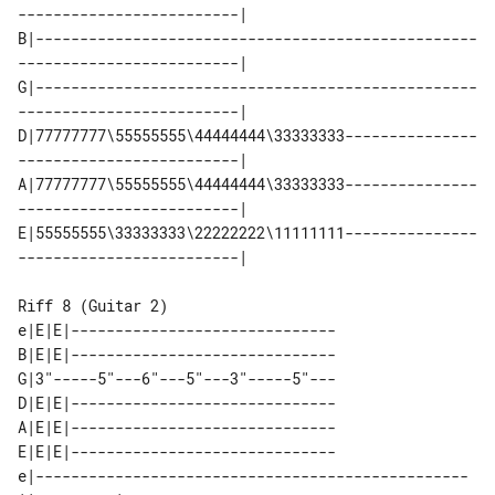
-------------------------| 

B|--------------------------------------------------
-------------------------| 

G|--------------------------------------------------
-------------------------| 

D|77777777\55555555\44444444\33333333---------------
-------------------------| 

A|77777777\55555555\44444444\33333333---------------
-------------------------| 

E|55555555\33333333\22222222\11111111---------------
Riff 8 (Guitar 2)

e|E|E|------------------------------

B|E|E|------------------------------

G|3"-----5"---6"---5"---3"-----5"---

D|E|E|------------------------------

A|E|E|------------------------------

E|E|E|------------------------------

e|-------------------------------------------------