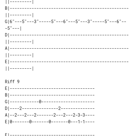
||---------| 

B|-------------------------------------------------
||---------| 

G|6"---5"---3"-----5"---6"---5"---3"-----5"---6"--
-5"---|       

D|-------------------------------------------------
||---------| 

A|-------------------------------------------------
||---------| 

E|-------------------------------------------------
Riff 9

E|-----------------------------------

B|-----------------------------------

G|------------0----------------------

D|----2---------------2--------------

A|--2---2---2-------2---2---2-3-3----

E|-----------------------------------
