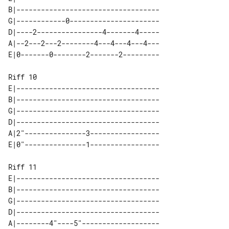
B|-----------------------------------

G|------------0----------------------

D|----2----------------4-------4-----

A|--2---2---2--------4---4---4---4---

Riff 10

E|-----------------------------------

B|-----------------------------------

G|-----------------------------------

D|-----------------------------------

A|2"---------------3-----------------

Riff 11

E|-----------------------------------

B|-----------------------------------

G|-----------------------------------

D|-----------------------------------

A|--------4"----5"-------------------
