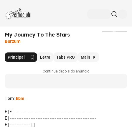
My Journey To The Stars
Mídia
Burzum
Principal
Letra
Tabs PRO
Mais
Continua depois do anúncio
Tom
:
Ebm
E|E|---------------------------------

E|-------------------------------------
