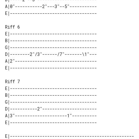
A|0"-----------2"---3"--5"-----------

Riff 6

E|-----------------------------------

B|-----------------------------------

G|-----------------------------------

D|--------2"/3"------/7"-------\1"---

A|2"---------------------------------

Riff 7

E|-----------------------------------

B|-----------------------------------

G|-----------------------------------

D|-----------2"----------------------

A|3"---------------------1"----------

E|--------------------------------------------------