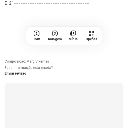
Tom
Rolagem
Mídia
Opções
Composição
:
Varg Vikernes
Essa informação está errada?
Enviar revisão