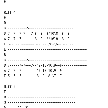
Riff 4

E|----------------------------------

B|----------------------------------

G|----------5-----------------------

D|7--7--7-7---7-8--8--8/10\8--8--8--

A|7--7--7-------8--8--8/10\8--8--8--

E|5--5--5-------6--6--6/8-\6--6--6--

E|-----------------------------------------| 

B|-----------------------------------------| 

G|----------5------------------------------| 

D|7--7--7-7---7--10-10-10\9--9-------------| 

A|7--7--7--------10-10-10\9--9-------------| 

Riff 5

E|-----------------------------------

B|-----------------------------------

G|-----------------------------------

D|-----2"--3"------------------------
