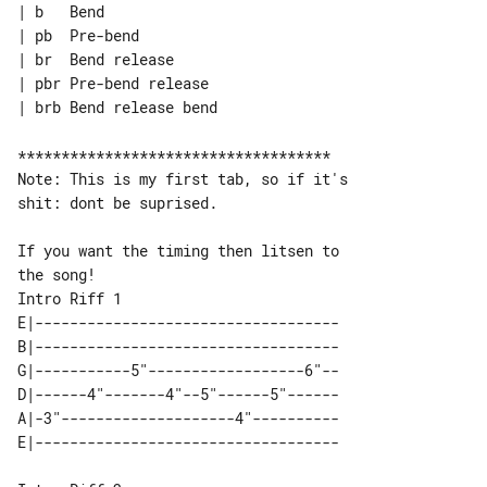
| b   Bend

| pb  Pre-bend

| br  Bend release

| pbr Pre-bend release

| brb Bend release bend

************************************

Note: This is my first tab, so if it's 

shit: dont be suprised.

If you want the timing then litsen to 

Intro Riff 1

E|-----------------------------------

B|-----------------------------------

G|-----------5"------------------6"--

D|------4"-------4"--5"------5"------

A|-3"--------------------4"----------
