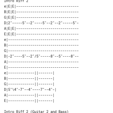
Intro Riff 2

e|E|E|-------------------------------

B|E|E|-------------------------------

G|E|E|-------------------------------

D|2"-----5"--2"----5"--2"--2"-----5"-

A|E|E|-------------------------------

E|E|E|-------------------------------

e|-----------------------------------

B|-----------------------------------

G|-----------------------------------

D|-2"----5"--2"/5"-----8"--5"----8"--

A|-----------------------------------

E|-----------------------------------

e|-------------||-------|  

B|-------------||-------|  

G|-------------||-------|  

D|5"\4"-7"--4"----7"--4"-| 

A|-------------||-------|  
