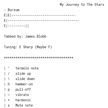
                             My Journey to The Stars 
- Burzum

E|E|---------------------------------

E|-------------------------------------

Tabbed by: James Blobb

Tuning: E Sharp (Maybe F)

************************************

| "   termolo note

| /   slide up

| \   slide down

| h   hammer-on

| p   pull-off

| ~   vibrato

| +   harmonic

| x   Mute note
