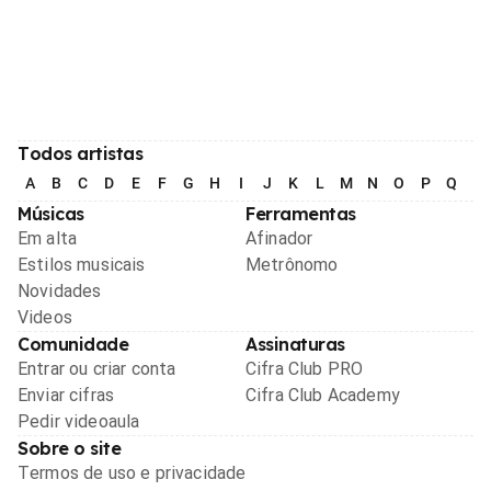
Todos artistas
A
B
C
D
E
F
G
H
I
J
K
L
M
N
O
P
Q
R
Músicas
Ferramentas
Em alta
Afinador
Estilos musicais
Metrônomo
Novidades
Videos
Comunidade
Assinaturas
Entrar ou criar conta
Cifra Club PRO
Enviar cifras
Cifra Club Academy
Pedir videoaula
Sobre o site
Termos de uso e privacidade