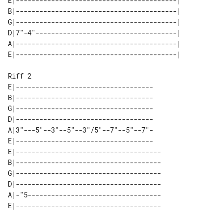
E|-----------------------------------------| 

B|-----------------------------------------| 

G|-----------------------------------------| 

D|7"-4"------------------------------------| 

A|-----------------------------------------| 

Riff 2

E|-----------------------------------

B|-----------------------------------

G|-----------------------------------

D|-----------------------------------

A|3"---5"--3"--5"--3"/5"--7"--5"--7"-

E|-----------------------------------

E|-------------------------------------

B|-------------------------------------

G|-------------------------------------

D|-------------------------------------

A|-"5----------------------------------
