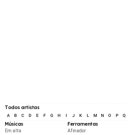
Todos artistas
A
B
C
D
E
F
G
H
I
J
K
L
M
N
O
P
Q
R
Músicas
Ferramentas
Em alta
Afinador