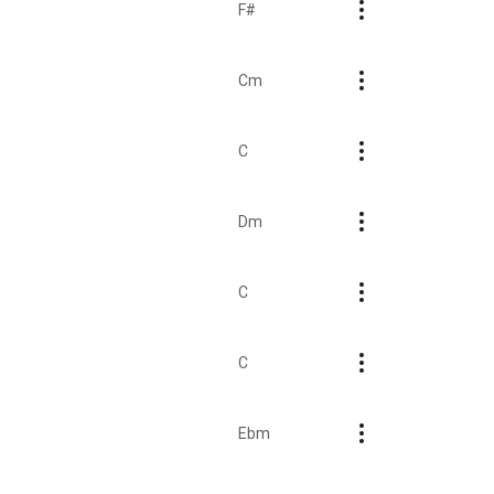
F#
Cm
C
Dm
C
C
Ebm