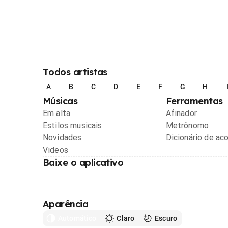
Todos artistas
A
B
C
D
E
F
G
H
Músicas
Ferramentas
Em alta
Afinador
Estilos musicais
Metrônomo
Novidades
Dicionário de ac
Videos
Baixe o aplicativo
Aparência
Automático
Claro
Escuro