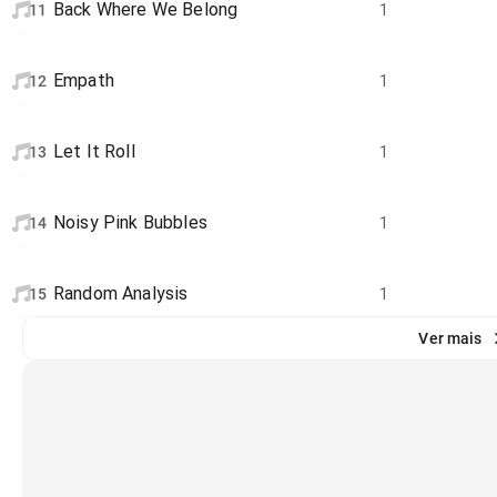
Back Where We Belong
11
1
Empath
12
1
Let It Roll
13
1
Noisy Pink Bubbles
14
1
Random Analysis
15
1
Ver mais