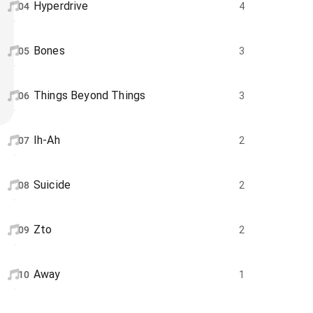
Hyperdrive
04
4
Bones
05
3
Things Beyond Things
06
3
Ih-Ah
07
2
Suicide
08
2
Zto
09
2
Away
10
1