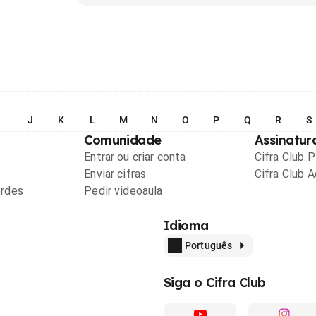
I
J
K
L
M
N
O
P
Q
R
S
Comunidade
Assinatur
Entrar ou criar conta
Cifra Club 
Enviar cifras
Cifra Club 
ordes
Pedir videoaula
Idioma
Português
Siga o Cifra Club