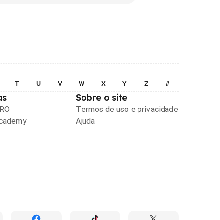
T
U
V
W
X
Y
Z
#
as
Sobre o site
PRO
Termos de uso e privacidade
Academy
Ajuda