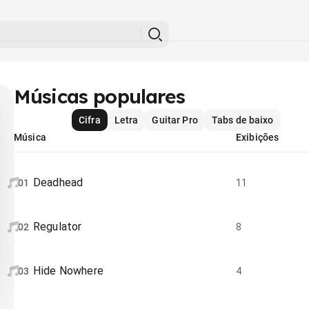
Músicas populares
Cifra
Letra
Guitar Pro
Tabs de baixo
Música
Exibições
Deadhead
01
11
Regulator
02
8
Hide Nowhere
03
4