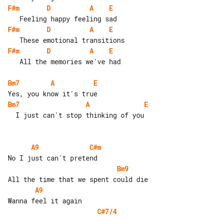
F#m
D
A
E
F#m
D
A
E
F#m
D
A
E
   All the memories we've had

Bm7
A
E
Bm7
A
E
  I just can't stop thinking of you

A9
C#m
Bm9
A9
C#7/4