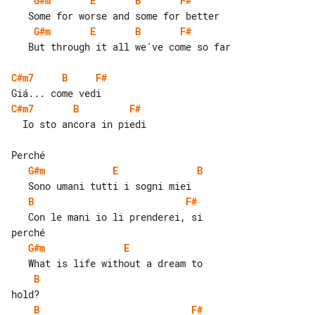
G#m
E
B
F#
G#m
E
B
F#
   But through it all we've come so far

C#m7
B
F#
C#m7
B
F#
  Io sto ancora in piedi

G#m
E
B
B
F#
   Con le mani io li prenderei, si 

G#m
E
B
B
F#