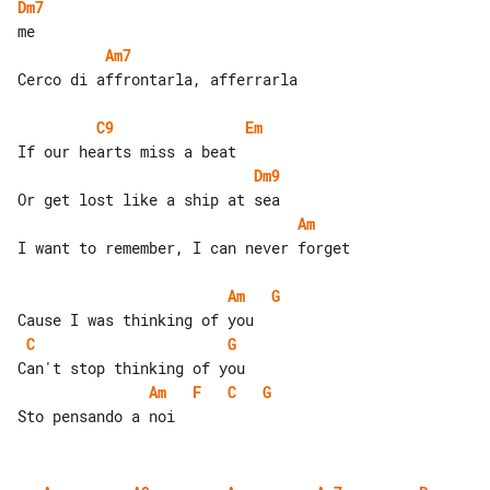
Dm7
Am7
Cerco di affrontarla, afferrarla

C9
Em
Dm9
Am
I want to remember, I can never forget

Am
G
C
G
Am
F
C
G