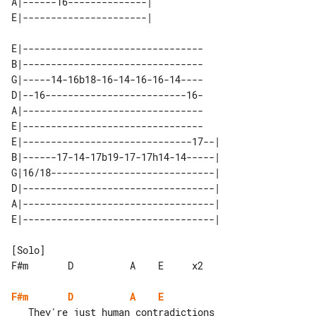
A|------16--------------| 

E|--------------------------------

B|--------------------------------

G|-----14-16b18-16-14-16-16-14----

D|--16-------------------------16-

A|--------------------------------

E|--------------------------------

E|------------------------------17--| 

B|------17-14-17b19-17-17h14-14-----| 

G|16/18-----------------------------| 

D|----------------------------------| 

A|----------------------------------| 

[Solo]

F#m       D          A    E     x2

F#m
D
A
E