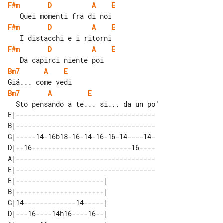
F#m
D
A
E
F#m
D
A
E
F#m
D
A
E
Bm7
A
E
Bm7
A
E
E|-----------------------------------

B|-----------------------------------

G|-----14-16b18-16-14-16-16-14----14-

D|--16-------------------------16----

A|-----------------------------------

E|-----------------------------------

E|----------------------| 

B|----------------------| 

G|14-------------14-----| 

D|---16----14h16----16--| 
