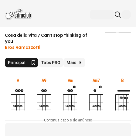
Cosa della vita / Can't stop thinking of
Mídia
you
Eros Ramazzotti
Principal
Tabs PRO
Mais
A
A9
Am
Am7
B
Continua depois do anúncio