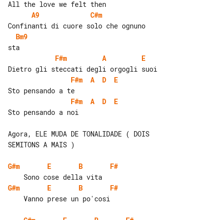
A9
C#m
Bm9
F#m
A
E
F#m
A
D
E
F#m
A
D
E
Sto pensando a noi

Agora, ELE MUDA DE TONALIDADE ( DOIS 

SEMITONS A MAIS )

G#m
E
B
F#
G#m
E
B
F#
    Vanno prese un po'cosi
