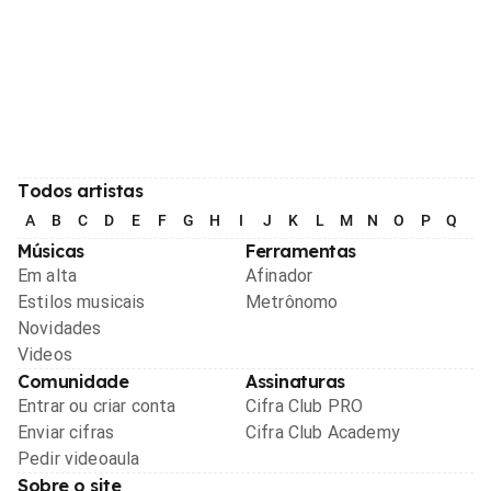
Todos artistas
A
B
C
D
E
F
G
H
I
J
K
L
M
N
O
P
Q
R
Músicas
Ferramentas
Em alta
Afinador
Estilos musicais
Metrônomo
Novidades
Videos
Comunidade
Assinaturas
Entrar ou criar conta
Cifra Club PRO
Enviar cifras
Cifra Club Academy
Pedir videoaula
Sobre o site