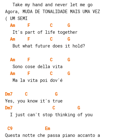
   Take my hand and never let me go

Agora, MUDA DE TONALIDADE MAIS UMA VEZ 

Am
F
C
G
Am
F
C
G
   But what future does it hold?

Am
F
C
G
Am
F
C
G
   Ma la vita poi dov'é

Dm7
C
G
Dm7
C
G
  I just can't stop thinking of you

C9
Em