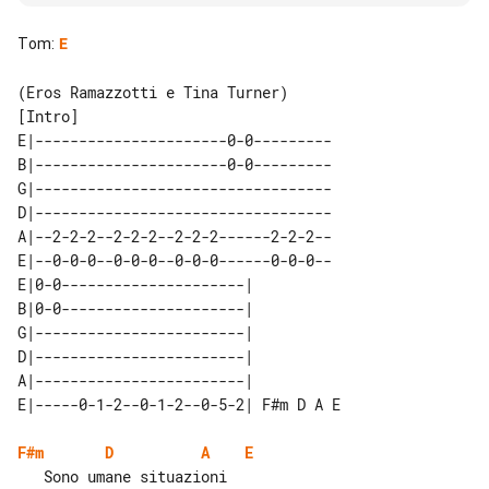
Tom
:
E
[Intro]

E|----------------------0-0---------

B|----------------------0-0---------

G|----------------------------------

D|----------------------------------

A|--2-2-2--2-2-2--2-2-2------2-2-2--

E|--0-0-0--0-0-0--0-0-0------0-0-0--

E|0-0---------------------|           

B|0-0---------------------|           

G|------------------------|           

D|------------------------|           

A|------------------------|           

F#m
D
A
E