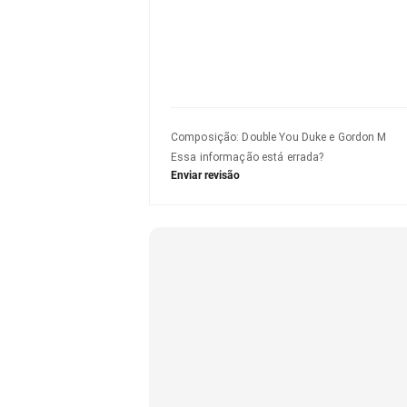
Composição
:
Double You Duke e Gordon M
Essa informação está errada?
Enviar revisão