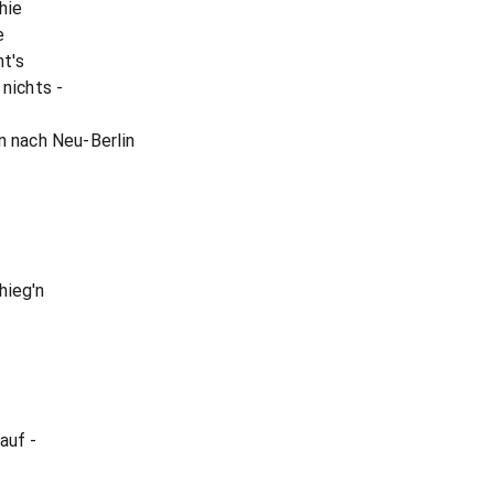
hie
e
ht's
 nichts -
n nach Neu-Berlin
hieg'n
auf -