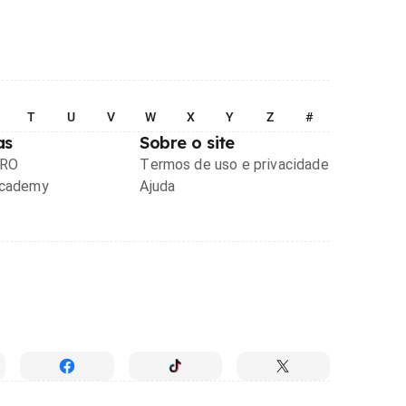
T
U
V
W
X
Y
Z
#
as
Sobre o site
PRO
Termos de uso e privacidade
Academy
Ajuda