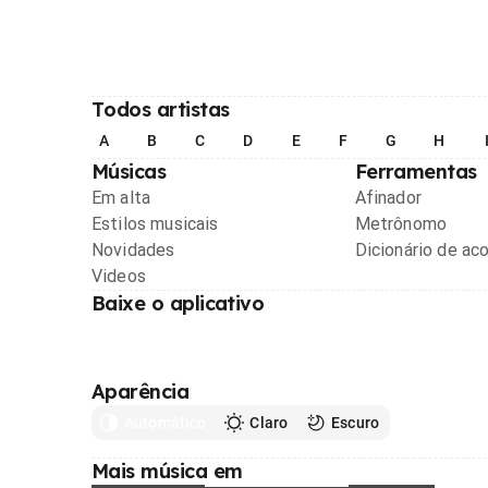
Todos artistas
A
B
C
D
E
F
G
H
Músicas
Ferramentas
Em alta
Afinador
Estilos musicais
Metrônomo
Novidades
Dicionário de ac
Videos
Baixe o aplicativo
Aparência
Automático
Claro
Escuro
Mais música em