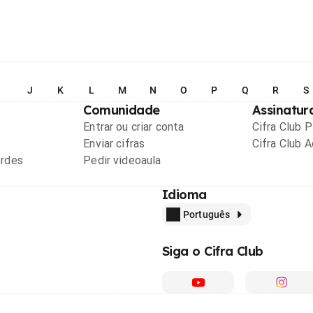
I
J
K
L
M
N
O
P
Q
R
S
Comunidade
Assinatur
Entrar ou criar conta
Cifra Club 
Enviar cifras
Cifra Club 
ordes
Pedir videoaula
Idioma
Português
Siga o Cifra Club